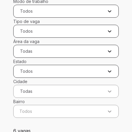
Modo de trabalho
Todos
Tipo de vaga
Todos
Área da vaga
Todas
Estado
Todos
Cidade
Todas
Bairro
Todos
6 vagas encontradas para 0 filtros aplicados
6 vagas